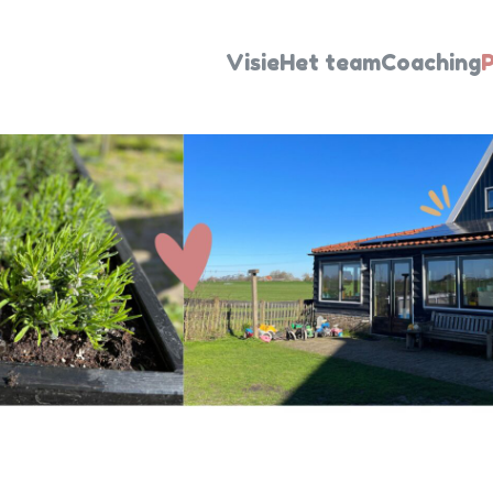
Visie
Het team
Coaching
P